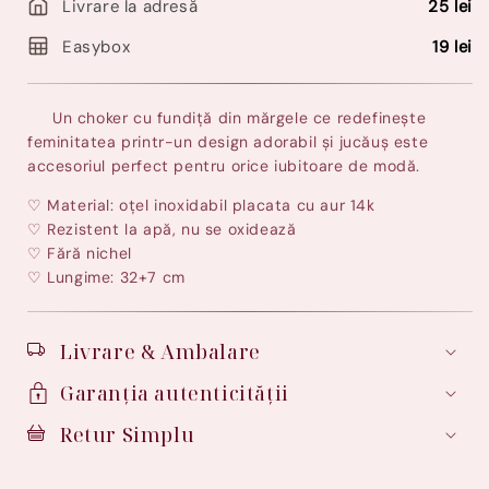
fundița
Livrare la adresă
25 lei
fund
din
din
Easybox
19 lei
mărgele
mărg
-
-
Adoré
Ado
Un choker cu fundiță din mărgele ce redefinește
feminitatea printr-un design adorabil și jucăuș
este
accesoriul perfect pentru orice iubitoare de modă.
♡ Material: oțel inoxidabil placata cu aur 14k
♡ Rezistent la apă, nu se oxidează
♡ Fără nichel
♡ Lungime: 32+7 cm
Livrare & Ambalare
Garanția autenticității
Retur Simplu