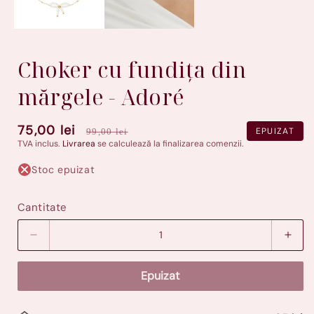
Choker cu fundița din
mărgele - Adoré
Preț
75,00 lei
Preț
EPUIZAT
99,00 lei
TVA inclus.
Livrarea
se calculează la finalizarea comenzii.
redus
standard
Stoc epuizat
Cantitate
Micșorează
Măre
cantitatea
cant
pentru
pent
Epuizat
Choker
Cho
cu
cu